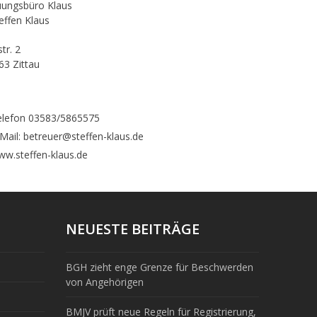
uungsbüro Klaus
teffen Klaus
tr. 2
63 Zittau
elefon 03583/5865575
Mail: betreuer@steffen-klaus.de
w.steffen-klaus.de
NEUESTE BEITRÄGE
BGH zieht enge Grenze für Beschwerden
von Angehörigen
BMJV prüft neue Regeln für Registrierung,