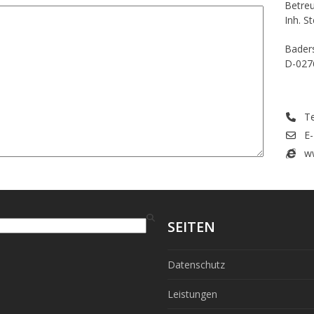
Betre
Inh. S
Baders
D-027
T
E-
ww
SEITEN
Datenschutz
Leistungen