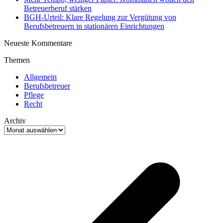
Betreuerberuf stärken
BGH-Urteil: Klare Regelung zur Vergütung von
Berufsbetreuern in stationären Einrichtungen
Neueste Kommentare
Themen
Allgemein
Berufsbetreuer
Pflege
Recht
Archiv
Archiv
v
B