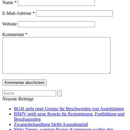
Name
*
E-Mail-Adresse
*
Website
Kommentar
*
Search
Neueste Beiträge
BGH zieht enge Grenze für Beschwerden von Angehörigen
BMJV prüft neue Regeln für Registrierung, Fortbildung und
Berufsausstieg
Zwangsbehandlung bleibt Ausnahmefall
Mehr Tempo, weniger Papier: Kommunen wollen den