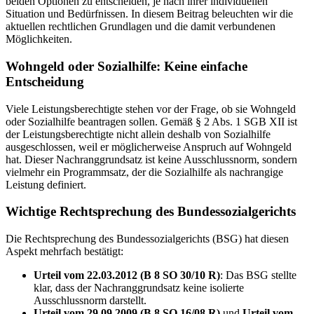
beiden Optionen zu entscheiden, je nach ihrer individuellen
Situation und Bedürfnissen. In diesem Beitrag beleuchten wir die
aktuellen rechtlichen Grundlagen und die damit verbundenen
Möglichkeiten.
Wohngeld oder Sozialhilfe: Keine einfache
Entscheidung
Viele Leistungsberechtigte stehen vor der Frage, ob sie Wohngeld
oder Sozialhilfe beantragen sollen. Gemäß § 2 Abs. 1 SGB XII ist
der Leistungsberechtigte nicht allein deshalb von Sozialhilfe
ausgeschlossen, weil er möglicherweise Anspruch auf Wohngeld
hat. Dieser Nachranggrundsatz ist keine Ausschlussnorm, sondern
vielmehr ein Programmsatz, der die Sozialhilfe als nachrangige
Leistung definiert.
Wichtige Rechtsprechung des Bundessozialgerichts
Die Rechtsprechung des Bundessozialgerichts (BSG) hat diesen
Aspekt mehrfach bestätigt:
Urteil vom 22.03.2012 (B 8 SO 30/10 R)
: Das BSG stellte
klar, dass der Nachranggrundsatz keine isolierte
Ausschlussnorm darstellt.
Urteil vom 29.09.2009 (B 8 SO 16/08 R)
und
Urteil vom