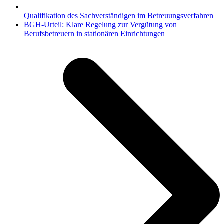
Qualifikation des Sachverständigen im Betreuungsverfahren
Nächster
BGH-Urteil: Klare Regelung zur Vergütung von
Beitrag:
Berufsbetreuern in stationären Einrichtungen