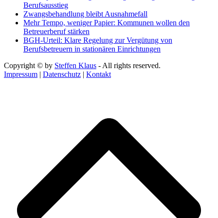
Berufsausstieg
Zwangsbehandlung bleibt Ausnahmefall
Mehr Tempo, weniger Papier: Kommunen wollen den
Betreuerberuf stärken
BGH-Urteil: Klare Regelung zur Vergütung von
Berufsbetreuern in stationären Einrichtungen
Copyright © by
Steffen Klaus
- All rights reserved.
Impressum
|
Datenschutz
|
Kontakt
d
A
s