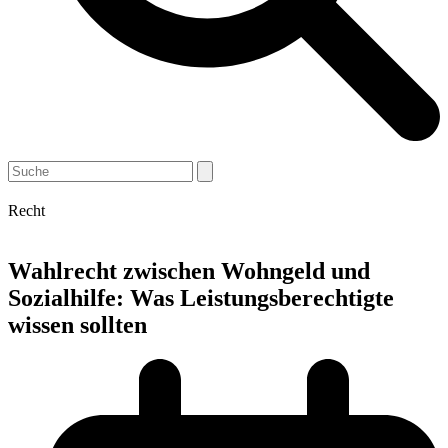
Open
Close
Search
mobile
mobile
menu
menu
Recht
Wahlrecht zwischen Wohngeld und
Sozialhilfe: Was Leistungsberechtigte
wissen sollten