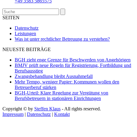
+49 3583 5865575
Search
SEITEN
Datenschutz
Leistungen
Was ist unter rechtlicher Betreuung zu verstehen?
NEUESTE BEITRÄGE
BGH zieht enge Grenze für Beschwerden von Angehörigen
BMJV prüft neue Regeln für Registrierung, Fortbildung und
Berufsausstieg
Zwangsbehandlung bleibt Ausnahmefall
Mehr Tempo, weniger Papier: Kommunen wollen den
Betreuerberuf stärken
BGH-Urteil: Klare Regelung zur Vergütung von
Berufsbetreuern in stationären Einrichtungen
Copyright © by
Steffen Klaus
- All rights reserved.
Impressum
|
Datenschutz
|
Kontakt
d
A
s