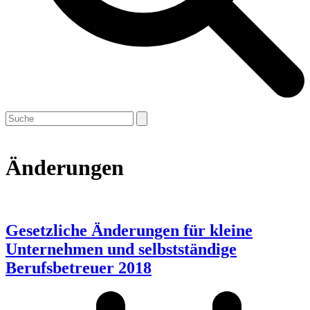
Open
Close
Search
mobile
mobile
menu
menu
Änderungen
Gesetzliche Änderungen für kleine
Unternehmen und selbstständige
Berufsbetreuer 2018